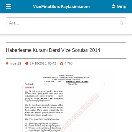
Giriş
VizeFinalSoruPaylasimi.com
Haberleşme Kuramı Dersi Vize Soruları 2014
must52
27-10-2015, 00:42
4 763