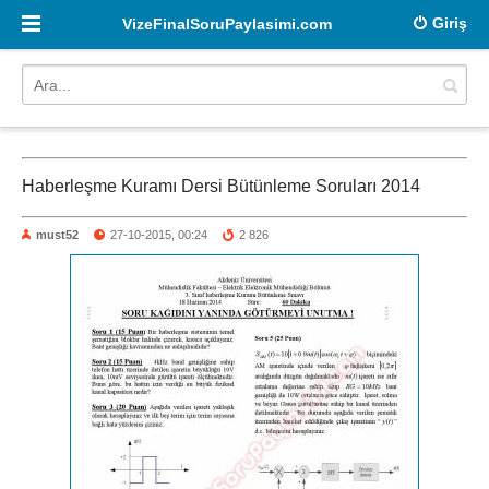
Giriş
VizeFinalSoruPaylasimi.com
Haberleşme Kuramı Dersi Bütünleme Soruları 2014
must52
27-10-2015, 00:24
2 826