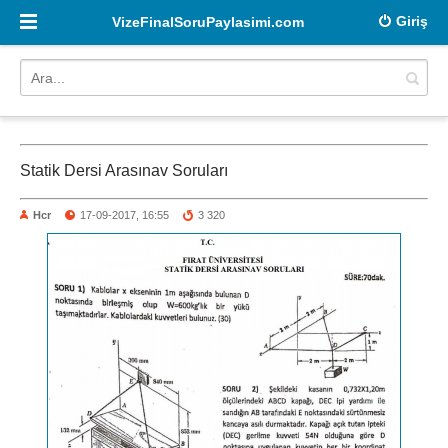
Giriş
VizeFinalSoruPaylasimi.com
Statik Dersi Arasınav Soruları
Hcr
17-09-2017, 16:55
3 320