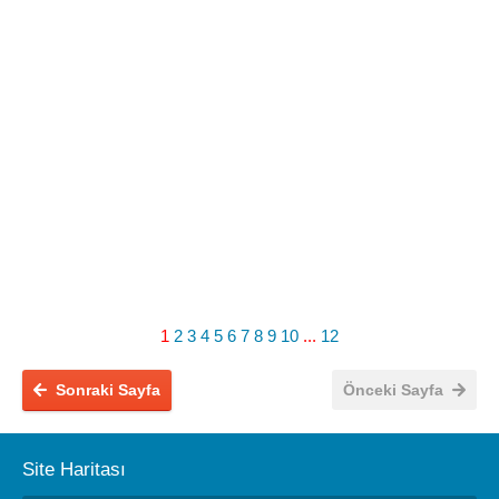
1
2
3
4
5
6
7
8
9
10
...
12
Sonraki Sayfa
Önceki Sayfa
Site Haritası