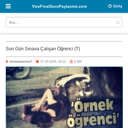
Giriş
VizeFinalSoruPaylasimi.com
Son Gün Sınava Çalışan Öğrenci (T)
otomasyoncu7
27-10-2015, 23:13
4 184