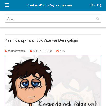
Giriş
VizeFinalSoruPaylasimi.com
Kasımda aşk falan yok Vize var Ders çalışın
otomasyoncu7
6-11-2015, 01:08
4 663