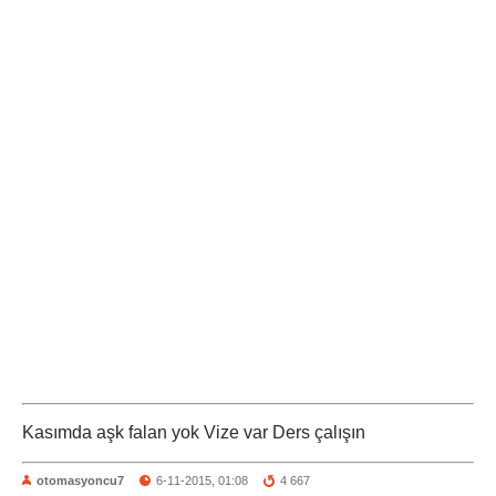
Kasımda aşk falan yok Vize var Ders çalışın
otomasyoncu7
6-11-2015, 01:08
4 667