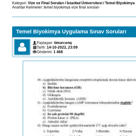
Kategori:
Vize ve Final Soruları
/
İstanbul Üniversitesi
/
Temel Biyokimya 
Anahtar Kelimeler:
temel
biyokimya
vize
final
soruları
Temel Biyokimya Uygulama Sınav Soruları
Paylaşan:
timurcenq
Tarih:
14-10-2022, 23:09
Gösterim:
1 468