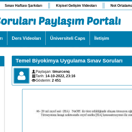
Sınav Haftası Şarkıları
Kişisel Gelişim Videoları
Not Ortalam
rı
Ders Videoları
Üniversiteli Caps
İletişim
Temel Biyokimya Uygulama Sınav Soruları
Paylaşan:
timurcenq
Tarih:
14-10-2022, 23:16
Gösterim:
2 451