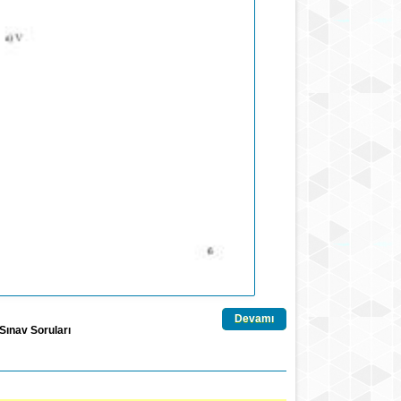
Devamı
Sınav Soruları