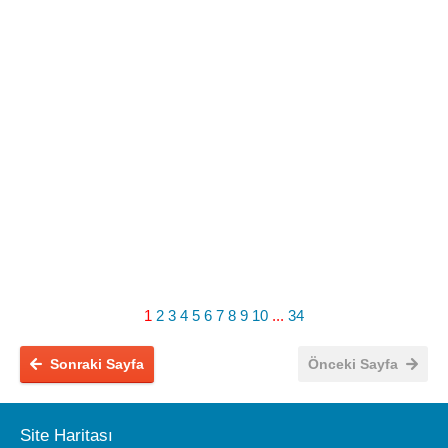
1
2
3
4
5
6
7
8
9
10
...
34
Sonraki Sayfa
Önceki Sayfa
Site Haritası