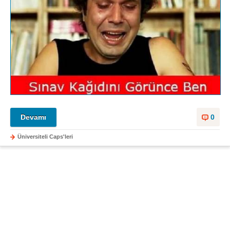
Devamı
0
Üniversiteli Caps'leri