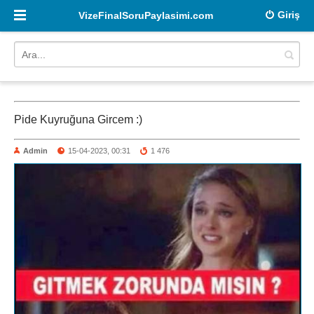
Giriş
VizeFinalSoruPaylasimi.com
Pide Kuyruğuna Gircem :)
Admin
15-04-2023, 00:31
1 476