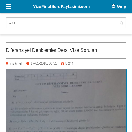
Giriş
VizeFinalSoruPaylasimi.com
Diferansiyel Denklemler Dersi Vize Soruları
mukmel
17-01-2018, 00:31
5 244