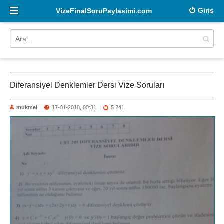
Giriş
VizeFinalSoruPaylasimi.com
Diferansiyel Denklemler Dersi Vize Soruları
mukmel
17-01-2018, 00:31
5 241