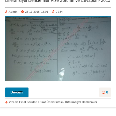
Diferansiyel Denklemler Vize Soruları ve Cevapları- 2015
Admin
26-11-2015, 16:01
9 334
Devamı
0
Vize ve Final Soruları
/
Fırat Üniversitesi
/
Diferansiyel Denklemler