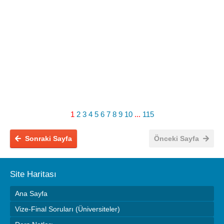
1
2
3
4
5
6
7
8
9
10
...
115
Sonraki Sayfa
Önceki Sayfa
Site Haritası
Ana Sayfa
Vize-Final Soruları (Üniversiteler)