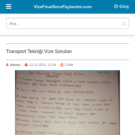
Giriş
VizeFinalSoruPaylasimi.com
Transport Tekniği Vize Soruları
Admin
12-11-2021, 11:54
2 649