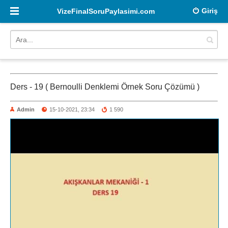
Giriş
VizeFinalSoruPaylasimi.com
Ders - 19 ( Bernoulli Denklemi Örnek Soru Çözümü )
Admin
15-10-2021, 23:34
1 590