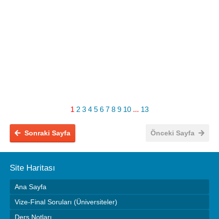
1
2
3
4
5
6
7
8
9
10
...
13
Sonraki Sayfa
Önceki Sayfa
Site Haritası
Ana Sayfa
Vize-Final Soruları (Üniversiteler)
Ders Notları