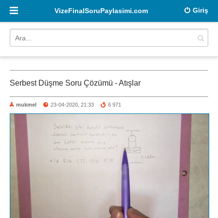
Giriş
VizeFinalSoruPaylasimi.com
Serbest Düşme Soru Çözümü - Atışlar
mukmel
23-04-2020, 21:33
6 971