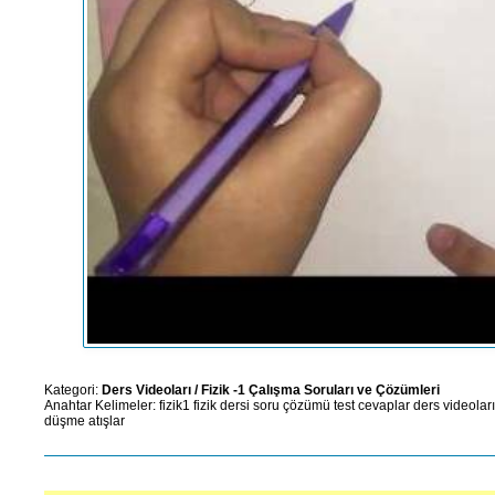
Kategori:
Ders Videoları
/
Fizik -1 Çalışma Soruları ve Çözümleri
Anahtar Kelimeler:
fizik1
fizik dersi
soru çözümü
test
cevaplar
ders videoları
düşme
atışlar