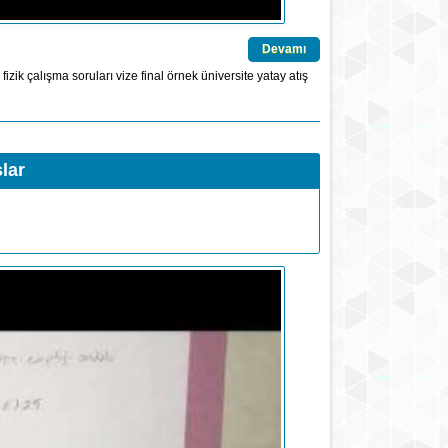
Devamı
fizik çalışma soruları
vize
final
örnek
üniversite
yatay atış
lar