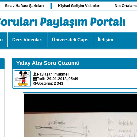
Sınav Haftası Şarkıları
Kişisel Gelişim Videoları
Not Ortalam
rı
Ders Videoları
Üniversiteli Caps
İletişim
Yatay Atış Soru Çözümü
Paylaşan:
mukmel
Tarih:
29-01-2018, 05:49
Gösterim:
2 343