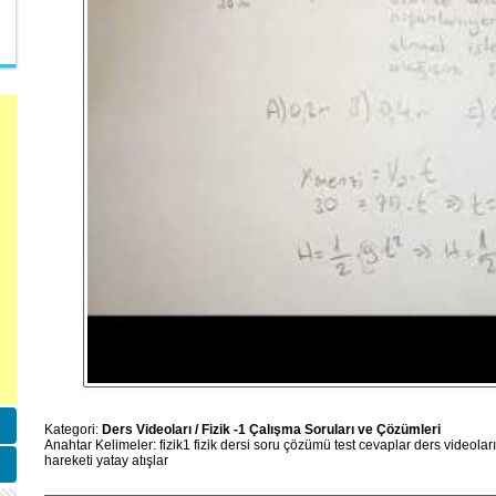
Kategori:
Ders Videoları
/
Fizik -1 Çalışma Soruları ve Çözümleri
Anahtar Kelimeler:
fizik1
fizik dersi
soru çözümü
test
cevaplar
ders videoları
hareketi
yatay atışlar