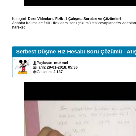
Kategori:
Ders Videoları
/
Fizik -1 Çalışma Soruları ve Çözümleri
Anahtar Kelimeler:
fizik1
fizik dersi
soru çözümü
test
cevaplar
ders videoları
hareketi
Serbest Düşme Hız Hesabı Soru Çözümü - Atış
Paylaşan:
mukmel
Tarih:
29-01-2018, 05:36
Gösterim:
2 137