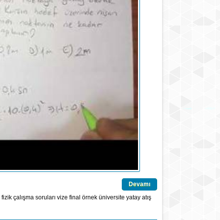
Devamı
fizik çalışma soruları
vize
final
örnek
üniversite
yatay atış