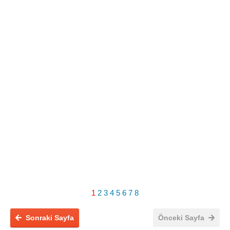
1
2
3
4
5
6
7
8
Sonraki Sayfa
Önceki Sayfa