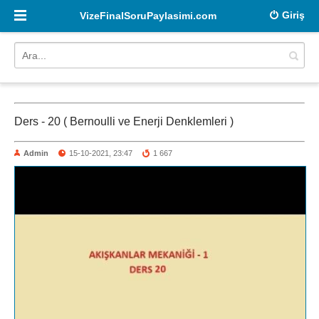
Giriş
VizeFinalSoruPaylasimi.com
Ders - 20 ( Bernoulli ve Enerji Denklemleri )
Admin
15-10-2021, 23:47
1 667