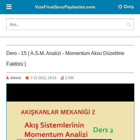
Giriş
VizeFinalSoruPaylasimi.com
Ders - 15 ( A.S.M. Analizi - Momentum Akısı Düzeltme
Faktörü )
Admin
7-11-2021, 18:15
1 035