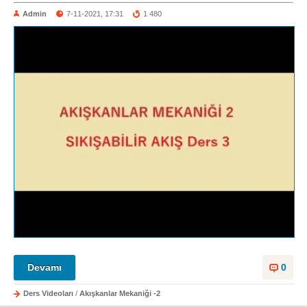
Admin
7-11-2021, 17:31
1 480
Devamı
0
Ders Videoları
/
Akışkanlar Mekaniği -2