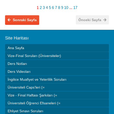
1
2
3
4
5
6
7
8
9
10
...
17
Sonraki Sayfa
Önceki Sayfa
Site Haritası
Ana Sayfa
Vize-Final Soruları (Üniversiteler)
Ders Notları
Ders Videoları
İngilice Muafiyet ve Yeterlilik Soruları
Üniversiteli Caps'leri (=
Vize - Final Haftası Şarkıları (=
Üniversiteli Öğrenci Efsaneleri (=
Ehliyet Sınavı Soruları