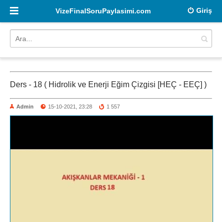
Giriş
VizeFinalSoruPaylasimi.com
Ders - 18 ( Hidrolik ve Enerji Eğim Çizgisi [HEÇ - EEÇ] )
Admin
15-10-2021, 23:28
1 557