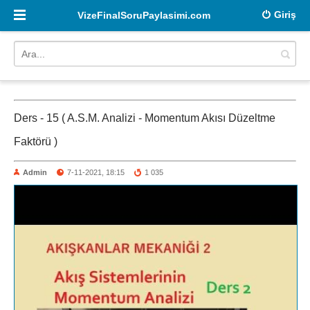
Giriş
VizeFinalSoruPaylasimi.com
Ders - 15 ( A.S.M. Analizi - Momentum Akısı Düzeltme
Faktörü )
Admin
7-11-2021, 18:15
1 035