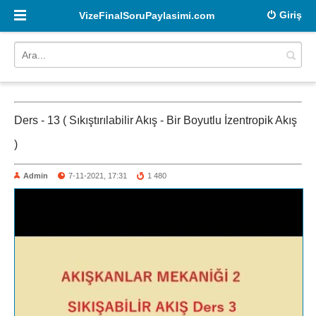
Giriş
VizeFinalSoruPaylasimi.com
Ders - 13 ( Sıkıştırılabilir Akış - Bir Boyutlu İzentropik Akış
)
Admin
7-11-2021, 17:31
1 480