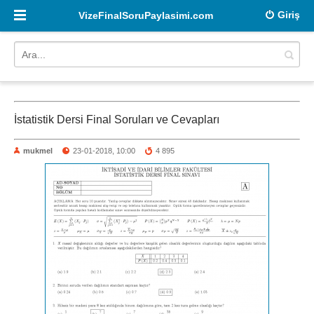
Giriş
VizeFinalSoruPaylasimi.com
İstatistik Dersi Final Soruları ve Cevapları
mukmel
23-01-2018, 10:00
4 895