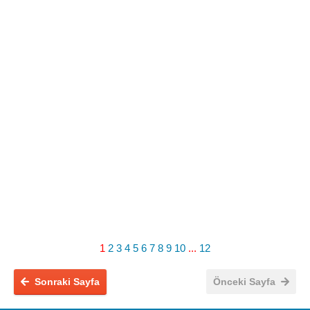
1
2
3
4
5
6
7
8
9
10
...
12
Sonraki Sayfa
Önceki Sayfa