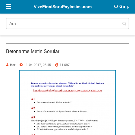
Giriş
VizeFinalSoruPaylasimi.com
Betonarme Metin Soruları
Hcr
11-04-2017, 23:45
11 097