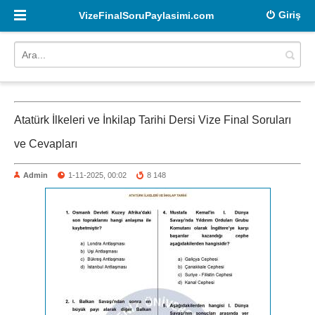
Giriş
VizeFinalSoruPaylasimi.com
Atatürk İlkeleri ve İnkilap Tarihi Dersi Vize Final Soruları
ve Cevapları
Admin
1-11-2025, 00:02
8 148