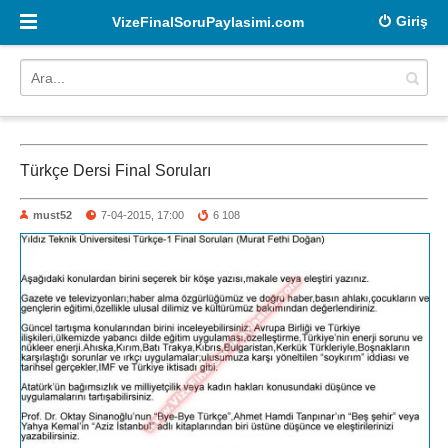
Giriş
VizeFinalSoruPaylasimi.com
Türkçe Dersi Final Soruları
must52
7-04-2015, 17:00
6 108