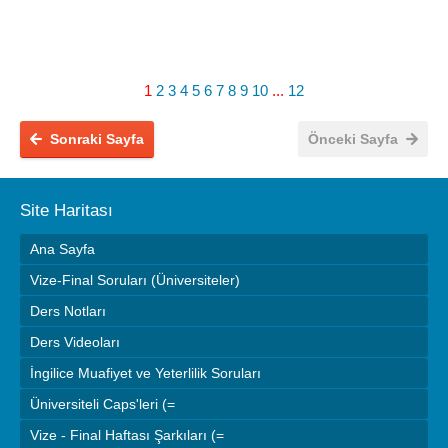
1
2
3
4
5
6
7
8
9
10
...
12
Sonraki Sayfa
Önceki Sayfa
Site Haritası
Ana Sayfa
Vize-Final Soruları (Üniversiteler)
Ders Notları
Ders Videoları
İngilice Muafiyet ve Yeterlilik Soruları
Üniversiteli Caps'leri (=
Vize - Final Haftası Şarkıları (=