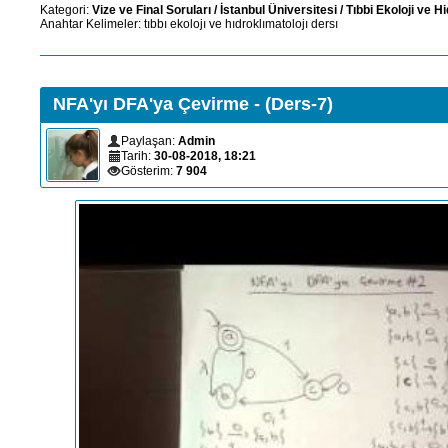
Kategori:
Vize ve Final Soruları
/
İstanbul Üniversitesi
/
Tıbbi Ekoloji ve H
Anahtar Kelimeler:
tıbbı
ekolojı
ve
hıdroklımatolojı
dersı
NFA'yı DFA'ya Çevirme - (Ders-7)
Paylaşan:
Admin
Tarih:
30-08-2018, 18:21
Gösterim:
7 904