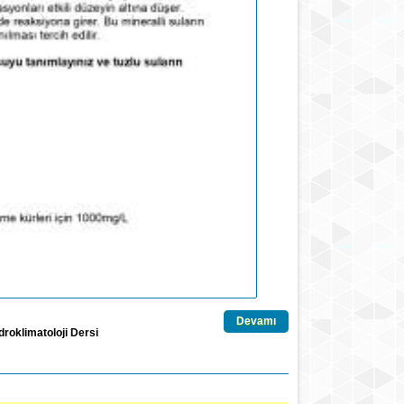
Devamı
idroklimatoloji Dersi