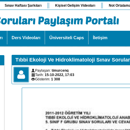
Sınav Haftası Şarkıları
Kişisel Gelişim Videoları
Not Ortalam
rı
Ders Videoları
Üniversiteli Caps
İletişim
Tıbbi Ekoloji Ve Hidroklimatoloji Sınav Sorula
Paylaşan:
timurcenq
Tarih:
15-10-2022, 17:03
Gösterim:
1 308