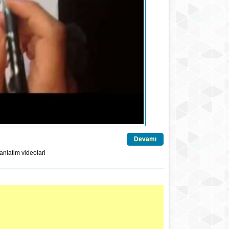
Devamı
anlatim
videolari