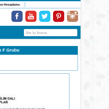
ası Hesaplama
rı F Grubu