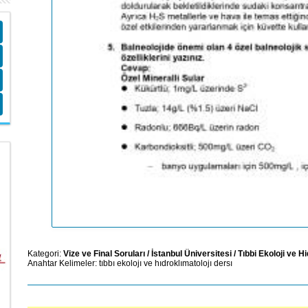
Kategori:
Vize ve Final Soruları
/
İstanbul Üniversitesi
/
Tıbbi Ekoloji ve H
Anahtar Kelimeler:
tıbbı
ekolojı
ve
hıdroklımatolojı
dersı