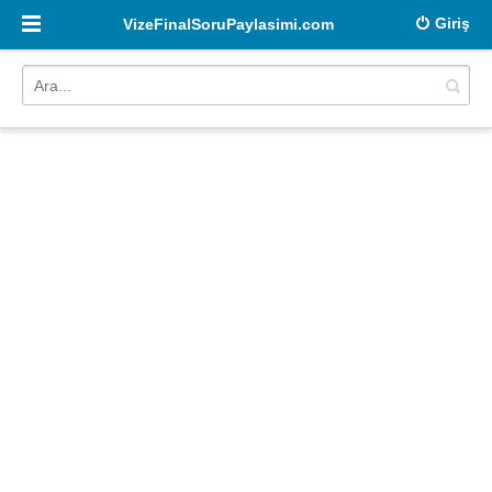
Giriş
VizeFinalSoruPaylasimi.com