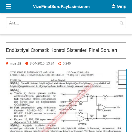
Giriş
VizeFinalSoruPaylasimi.com
Endüstriyel Otomatik Kontrol Sistemleri Final Soruları
must52
7-04-2015, 13:24
6 240