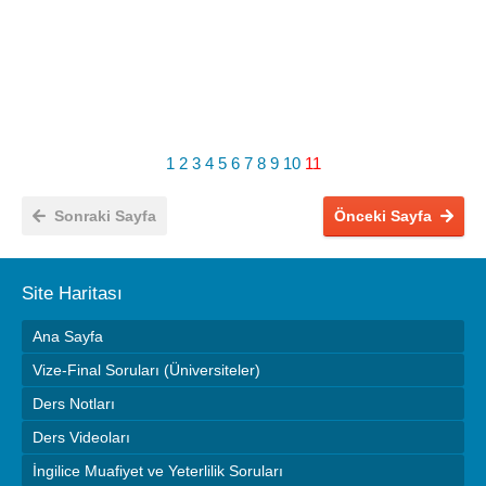
1
2
3
4
5
6
7
8
9
10
11
Sonraki Sayfa
Önceki Sayfa
Site Haritası
Ana Sayfa
Vize-Final Soruları (Üniversiteler)
Ders Notları
Ders Videoları
İngilice Muafiyet ve Yeterlilik Soruları