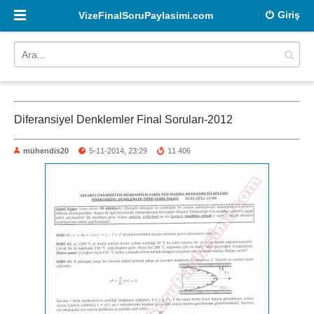
Giriş
VizeFinalSoruPaylasimi.com
Diferansiyel Denklemler Final Soruları-2012
mühendis20
5-11-2014, 23:29
11 406