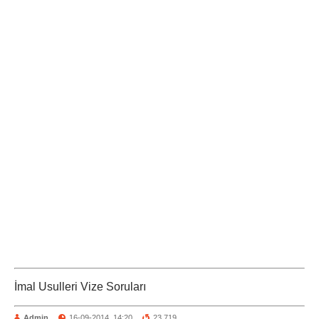
İmal Usulleri Vize Soruları
Admin
16-09-2014, 14:20
23 719