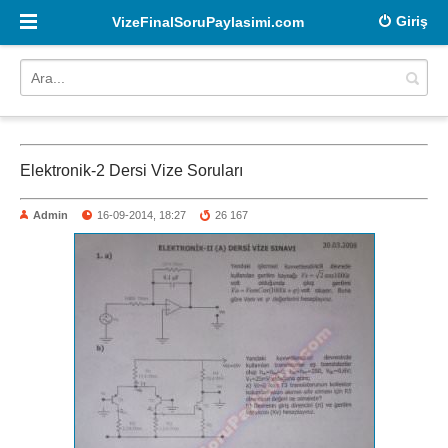
Giriş
VizeFinalSoruPaylasimi.com
Elektronik-2 Dersi Vize Soruları
Admin
16-09-2014, 18:27
26 167