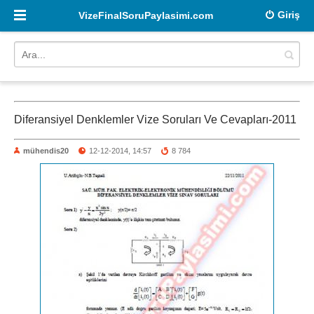
Giriş
VizeFinalSoruPaylasimi.com
Diferansiyel Denklemler Vize Soruları Ve Cevapları-2011
mühendis20
12-12-2014, 14:57
8 784