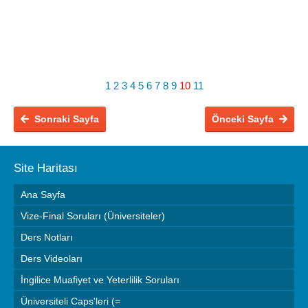
1
2
3
4
5
6
7
8
9
10
11
Sonraki Sayfa
Önceki Sayfa
Site Haritası
Ana Sayfa
Vize-Final Soruları (Üniversiteler)
Ders Notları
Ders Videoları
İngilice Muafiyet ve Yeterlilik Soruları
Üniversiteli Caps'leri (=