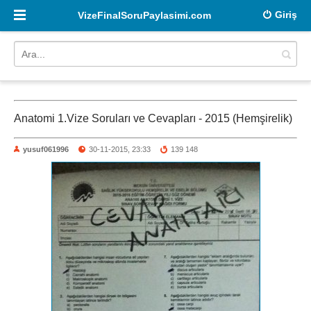
Giriş
VizeFinalSoruPaylasimi.com
Anatomi 1.Vize Soruları ve Cevapları - 2015 (Hemşirelik)
yusuf061996
30-11-2015, 23:33
139 148