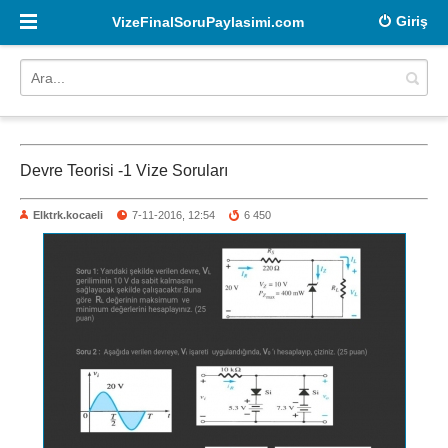
Giriş
VizeFinalSoruPaylasimi.com
Devre Teorisi -1 Vize Soruları
Elktrk.kocaeli
7-11-2016, 12:54
6 450