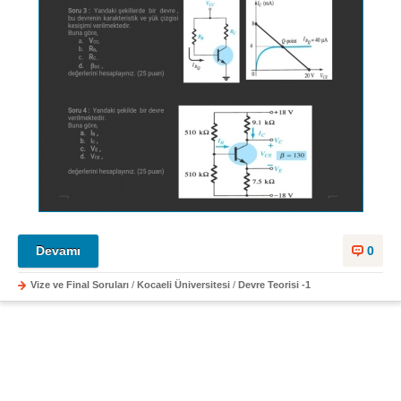
Devamı
0
Vize ve Final Soruları
/
Kocaeli Üniversitesi
/
Devre Teorisi -1