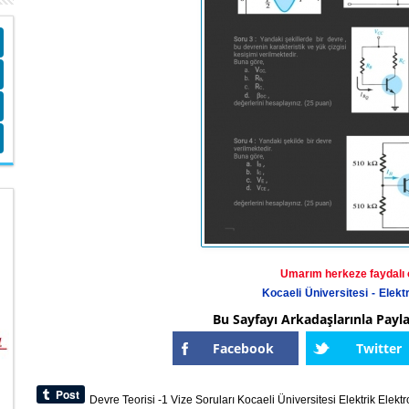
Umarım herkeze faydalı o
Kocaeli Üniversitesi - Elekt
Bu Sayfayı Arkadaşlarınla Payl
Facebook
Twitter
Devre Teorisi -1
Vize Soruları
Kocaeli Üniversitesi
Elektrik
Elektr