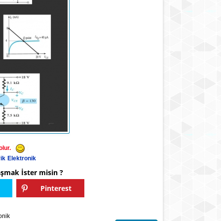
lur.
rik Elektronik
aşmak İster misin ?
Pinterest
onik