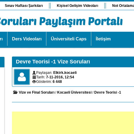
Sınav Haftası Şarkıları
Kişisel Gelişim Videoları
Not Ortalam
rı
Ders Videoları
Üniversiteli Caps
İletişim
Devre Teorisi -1 Vize Soruları
Paylaşan:
Elktrk.kocaeli
Tarih:
7-11-2016, 12:54
Gösterim:
6 448
Vize ve Final Soruları
/
Kocaeli Üniversitesi
/
Devre Teorisi -1