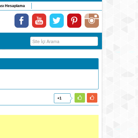
ası Hesaplama
+1