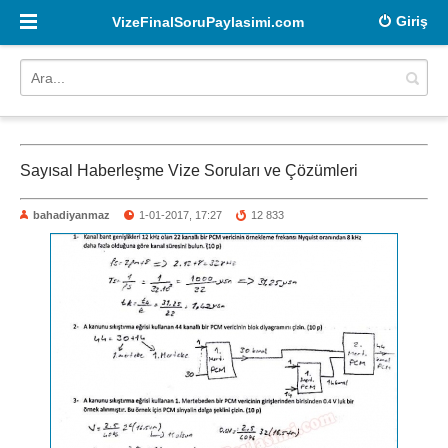
Giriş
VizeFinalSoruPaylasimi.com
Sayısal Haberleşme Vize Soruları ve Çözümleri
bahadiyanmaz
1-01-2017, 17:27
12 833