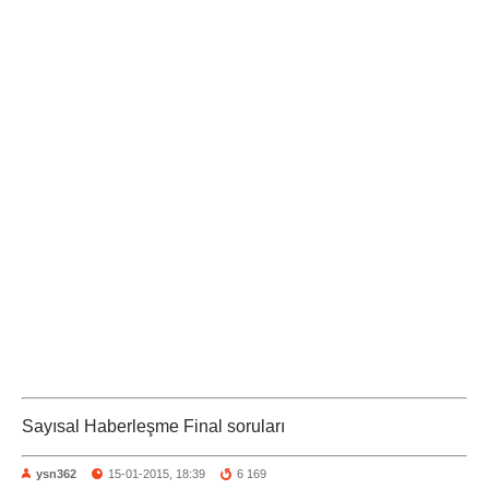
Sayısal Haberleşme Final soruları
ysn362
15-01-2015, 18:39
6 169