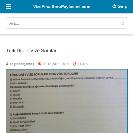
Giriş
VizeFinalSoruPaylasimi.com
Türk Dili -1 Vize Soruları
engineergamoş
18-12-2016, 18:09
11 373