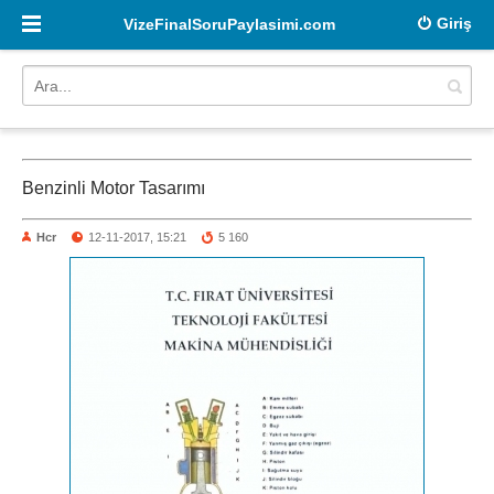
Giriş
VizeFinalSoruPaylasimi.com
Benzinli Motor Tasarımı
Hcr
12-11-2017, 15:21
5 160