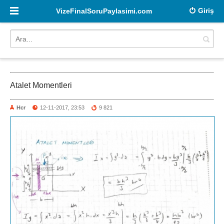
Giriş
VizeFinalSoruPaylasimi.com
Atalet Momentleri
Hcr
12-11-2017, 23:53
9 821