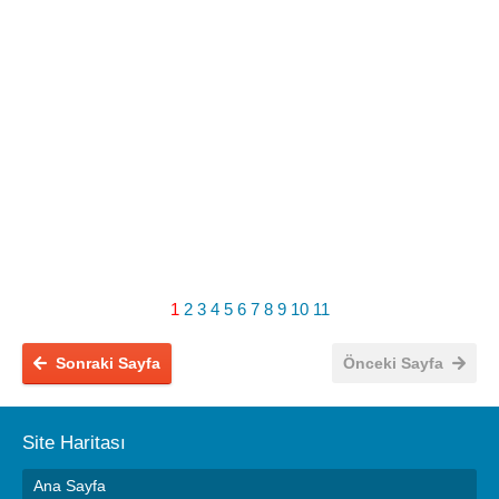
1
2
3
4
5
6
7
8
9
10
11
Sonraki Sayfa
Önceki Sayfa
Site Haritası
Ana Sayfa