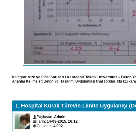
Kategori:
Vize ve Final Soruları
/
Karadeniz Teknik Üniversitesi
/
Beton Yo
Anahtar Kelimeler:
Beton Yol Tasarımı
Uygulaması
final soruları
ktu
ktü
kara
L Hospital Kuralı Türevin Limite Uygulanışı (D
Paylaşan:
Admin
Tarih:
14-08-2015, 16:12
Gösterim:
4 092