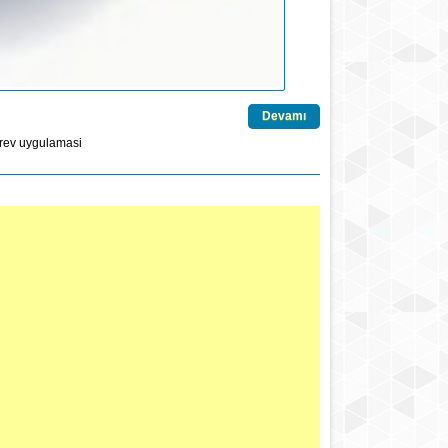
Devamı
rev
uygulamasi