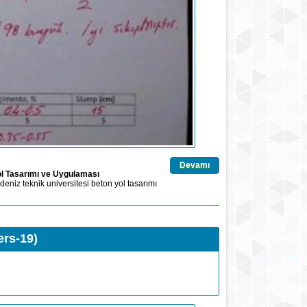
Devamı
l Tasarımı ve Uygulaması
deniz
teknik
universitesi
beton
yol
tasarımı
ers-19)