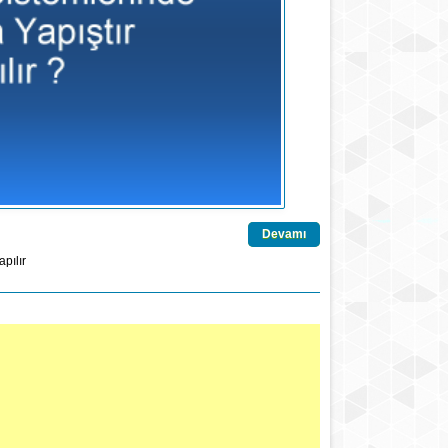
Devamı
apılır