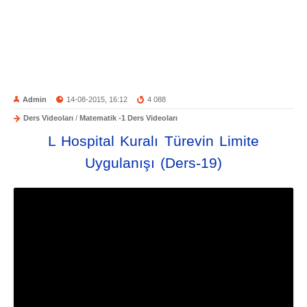
Admin
14-08-2015, 16:12
4 088
Ders Videoları
/
Matematik -1 Ders Videoları
L Hospital Kuralı Türevin Limite
Uygulanışı (Ders-19)