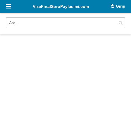
Giriş
VizeFinalSoruPaylasimi.com