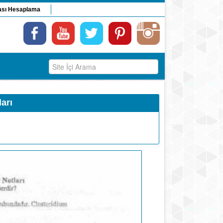
ası Hesaplama
arı