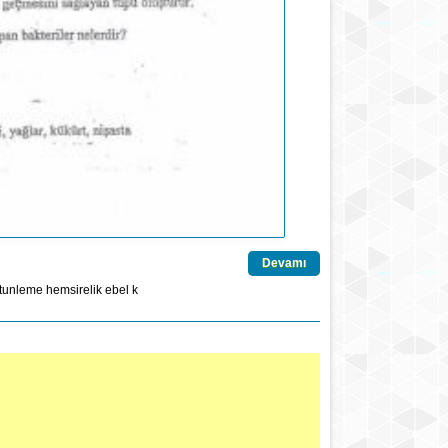
Devamı
tunleme
hemsirelik
ebel
k