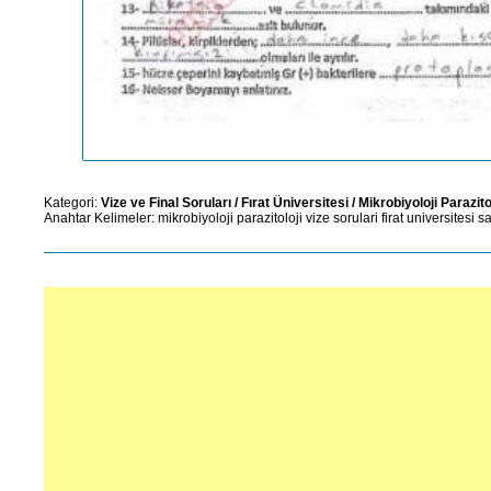
Kategori:
Vize ve Final Soruları
/
Fırat Üniversitesi
/
Mikrobiyoloji Parazito
Anahtar Kelimeler:
mikrobiyoloji
parazitoloji
vize
sorulari
firat
universitesi
sa