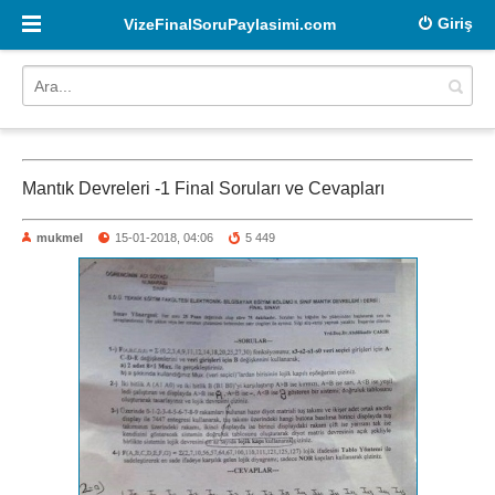
Giriş
VizeFinalSoruPaylasimi.com
Mantık Devreleri -1 Final Soruları ve Cevapları
mukmel
15-01-2018, 04:06
5 449