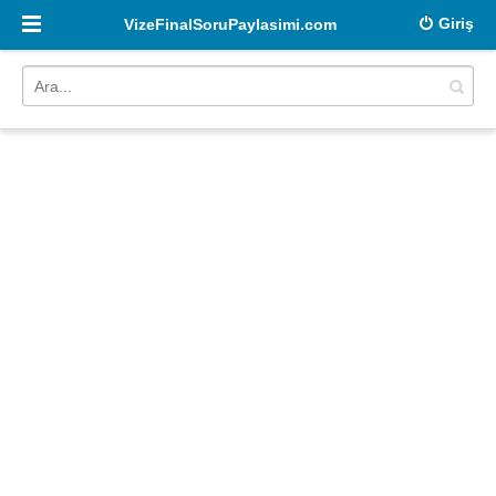
Giriş
VizeFinalSoruPaylasimi.com