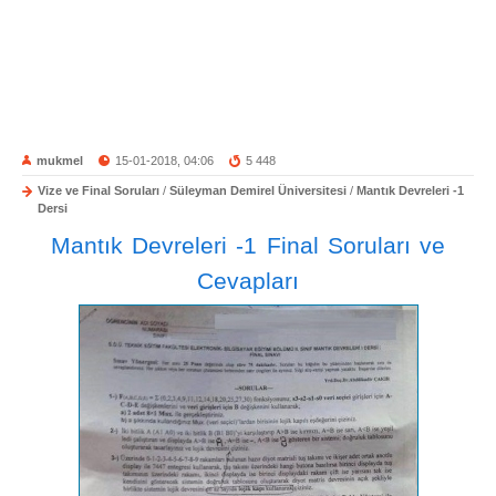
mukmel
15-01-2018, 04:06
5 448
Vize ve Final Soruları
/
Süleyman Demirel Üniversitesi
/
Mantık Devreleri -1
Dersi
Mantık Devreleri -1 Final Soruları ve
Cevapları