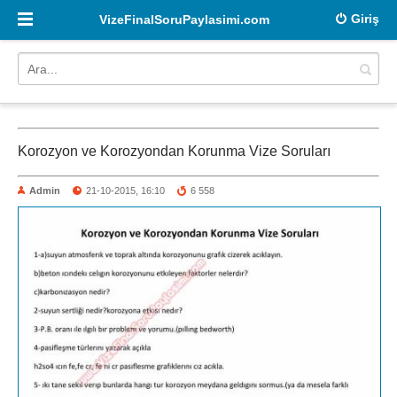
Giriş
VizeFinalSoruPaylasimi.com
Korozyon ve Korozyondan Korunma Vize Soruları
Admin
21-10-2015, 16:10
6 558