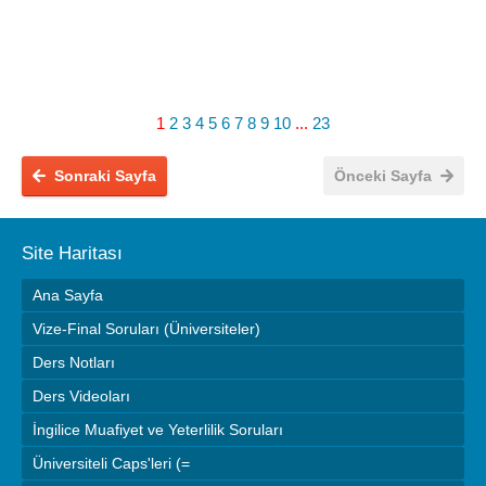
1
2
3
4
5
6
7
8
9
10
...
23
Sonraki Sayfa
Önceki Sayfa
Site Haritası
Ana Sayfa
Vize-Final Soruları (Üniversiteler)
Ders Notları
Ders Videoları
İngilice Muafiyet ve Yeterlilik Soruları
Üniversiteli Caps'leri (=