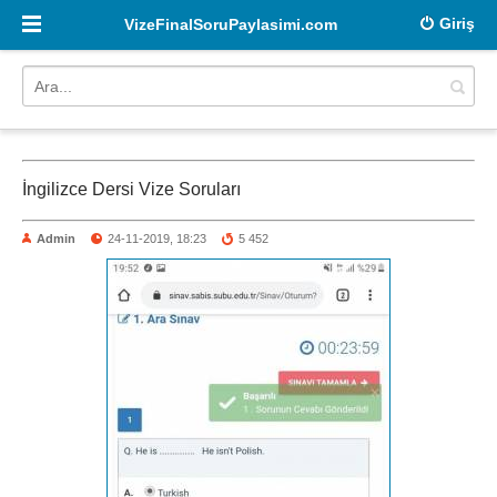
Giriş
VizeFinalSoruPaylasimi.com
İngilizce Dersi Vize Soruları
Admin
24-11-2019, 18:23
5 452