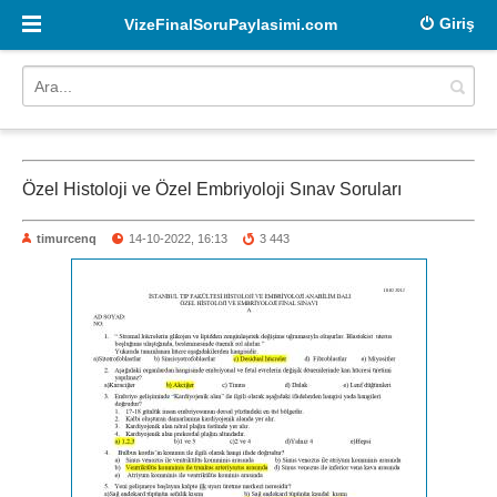
Giriş
VizeFinalSoruPaylasimi.com
Özel Histoloji ve Özel Embriyoloji Sınav Soruları
timurcenq
14-10-2022, 16:13
3 443