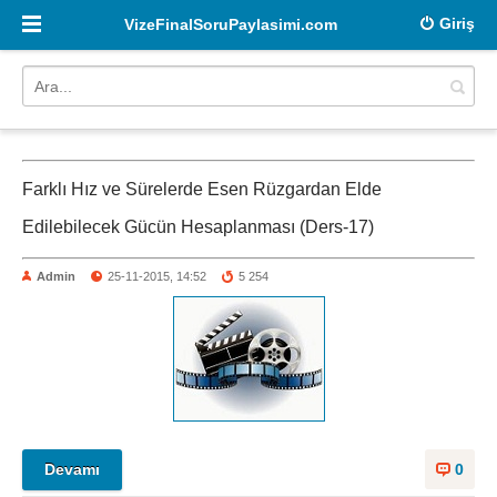
Giriş
VizeFinalSoruPaylasimi.com
Farklı Hız ve Sürelerde Esen Rüzgardan Elde
Edilebilecek Gücün Hesaplanması (Ders-17)
Admin
25-11-2015, 14:52
5 254
Devamı
0