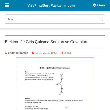
Giriş
VizeFinalSoruPaylasimi.com
Elektroniğe Giriş Çalışma Soruları ve Cevapları
engineergamoş
16-12-2016, 19:58
2 453