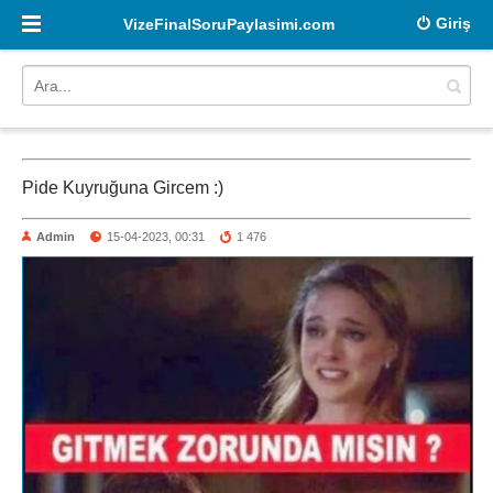
Giriş
VizeFinalSoruPaylasimi.com
Pide Kuyruğuna Gircem :)
Admin
15-04-2023, 00:31
1 476