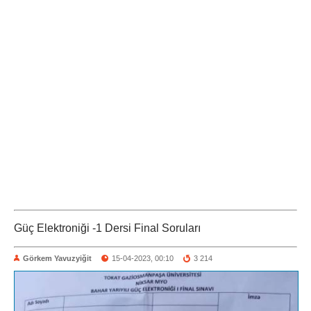
Güç Elektroniği -1 Dersi Final Soruları
Görkem Yavuzyiğit
15-04-2023, 00:10
3 214