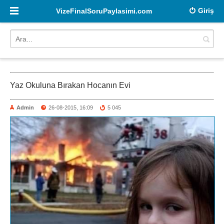
Giriş
VizeFinalSoruPaylasimi.com
Yaz Okuluna Bırakan Hocanın Evi
Admin
26-08-2015, 16:09
5 045