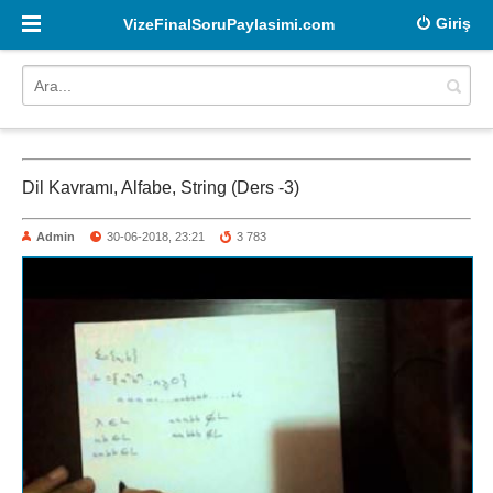
Giriş
VizeFinalSoruPaylasimi.com
Dil Kavramı, Alfabe, String (Ders -3)
Admin
30-06-2018, 23:21
3 783