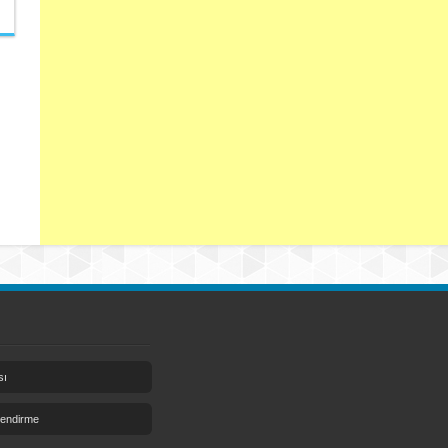
sı
lendirme