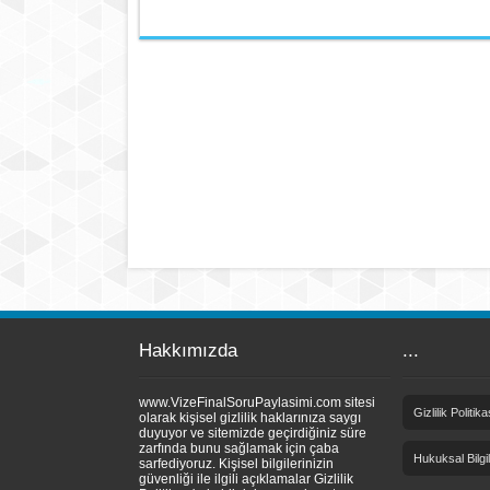
Hakkımızda
...
www.VizeFinalSoruPaylasimi.com sitesi
Gizlilik Politika
olarak kişisel gizlilik haklarınıza saygı
duyuyor ve sitemizde geçirdiğiniz süre
zarfında bunu sağlamak için çaba
Hukuksal Bilgi
sarfediyoruz. Kişisel bilgilerinizin
güvenliği ile ilgili açıklamalar Gizlilik