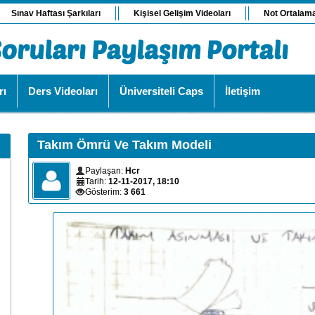
Sınav Haftası Şarkıları
Kişisel Gelişim Videoları
Not Ortalam
rı
Ders Videoları
Üniversiteli Caps
İletişim
Takım Ömrü Ve Takım Modeli
Paylaşan:
Hcr
Tarih:
12-11-2017, 18:10
Gösterim:
3 661